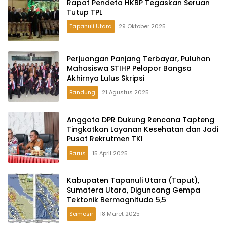
Rapat Pendeta HKBP Tegaskan Seruan
Tutup TPL
Tapanuli Utara
29 Oktober 2025
Perjuangan Panjang Terbayar, Puluhan
Mahasiswa STIHP Pelopor Bangsa
Akhirnya Lulus Skripsi
Bandung
21 Agustus 2025
Anggota DPR Dukung Rencana Tapteng
Tingkatkan Layanan Kesehatan dan Jadi
Pusat Rekrutmen TKI
Barus
15 April 2025
Kabupaten Tapanuli Utara (Taput),
Sumatera Utara, Diguncang Gempa
Tektonik Bermagnitudo 5,5
Samosir
18 Maret 2025