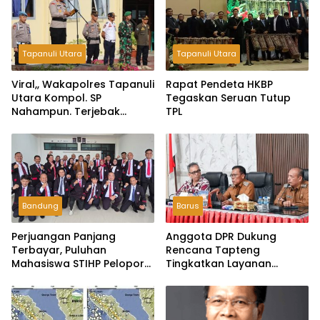
Tapanuli Utara
Tapanuli Utara
Viral,, Wakapolres Tapanuli
Rapat Pendeta HKBP
Utara Kompol. SP
Tegaskan Seruan Tutup
Nahampun. Terjebak
TPL
Diantara Lumpur dan
Material, Akhirnya
Bermalam Bersama Warga
Bandung
Barus
Perjuangan Panjang
Anggota DPR Dukung
Terbayar, Puluhan
Rencana Tapteng
Mahasiswa STIHP Pelopor
Tingkatkan Layanan
Bangsa Akhirnya Lulus
Kesehatan dan Jadi Pusat
Skripsi
Rekrutmen TKI