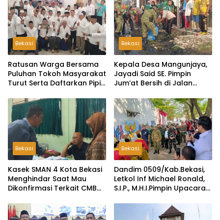
Bekasi
Bekasi
Ratusan Warga Bersama
Kepala Desa Mangunjaya,
Puluhan Tokoh Masyarakat
Jayadi Said SE. Pimpin
Turut Serta Daftarkan Pipit
Jum’at Bersih di Jalan
Sebagai Bakal Calon
Raya Tambun-Tambelang
Kepala Desa Lambangsari
Bekasi
Bekasi
Kasek SMAN 4 Kota Bekasi
Dandim 0509/Kab.Bekasi,
Menghindar Saat Mau
Letkol Inf Michael Ronald,
Dikonfirmasi Terkait CMB
S.I.P., M.H.I.Pimpin Upacara
Jalur Domisili
Pembukaan TMMD ke-126
di Desa Wibawamulya