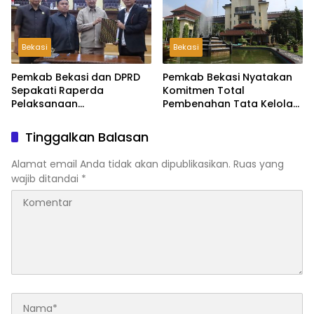
Bekasi
Bekasi
Pemkab Bekasi dan DPRD
Pemkab Bekasi Nyatakan
Sepakati Raperda
Komitmen Total
Pelaksanaan
Pembenahan Tata Kelola
Pertanggungjawaban
dan Transparansi Pasca-
APBD 2025, Perkuat
Hasil Audit BPK
Tinggalkan Balasan
Akuntabilitas Tata Kelola
Keuangan Daerah
Alamat email Anda tidak akan dipublikasikan.
Ruas yang
wajib ditandai
*