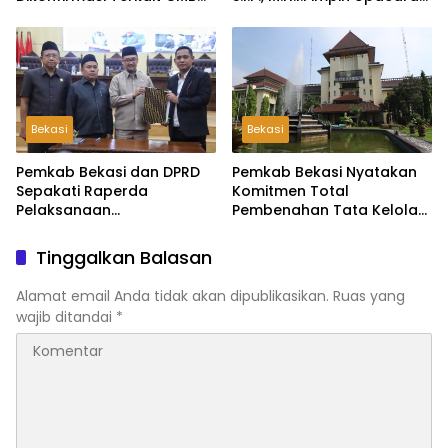
Jalur Domisili
Pembukaan TMMD ke-126
di Desa Wibawamulya
Bekasi
Bekasi
Pemkab Bekasi dan DPRD
Pemkab Bekasi Nyatakan
Sepakati Raperda
Komitmen Total
Pelaksanaan
Pembenahan Tata Kelola
Pertanggungjawaban
dan Transparansi Pasca-
APBD 2025, Perkuat
Hasil Audit BPK
Tinggalkan Balasan
Akuntabilitas Tata Kelola
Keuangan Daerah
Alamat email Anda tidak akan dipublikasikan.
Ruas yang
wajib ditandai
*