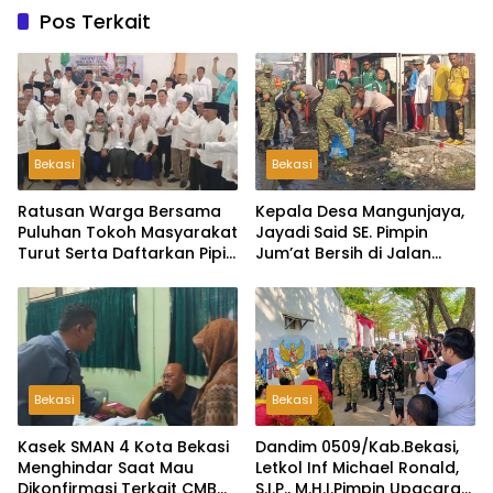
Pos Terkait
Bekasi
Bekasi
Ratusan Warga Bersama
Kepala Desa Mangunjaya,
Puluhan Tokoh Masyarakat
Jayadi Said SE. Pimpin
Turut Serta Daftarkan Pipit
Jum’at Bersih di Jalan
Sebagai Bakal Calon
Raya Tambun-Tambelang
Kepala Desa Lambangsari
Bekasi
Bekasi
Kasek SMAN 4 Kota Bekasi
Dandim 0509/Kab.Bekasi,
Menghindar Saat Mau
Letkol Inf Michael Ronald,
Dikonfirmasi Terkait CMB
S.I.P., M.H.I.Pimpin Upacara