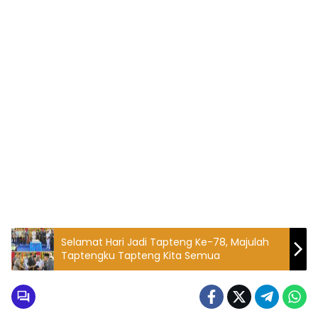
Selamat Hari Jadi Tapteng Ke-78, Majulah
Taptengku Tapteng Kita Semua