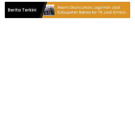
uhan Tokoh
Resmi Diluncurkan, Logo Hari Jadi
Berita Terkini
an Pipit
Kabupaten Bekasi ke-76 Jadi Simbol
Desa
Semangat Warga Sambut Hari Jadi
Daerah