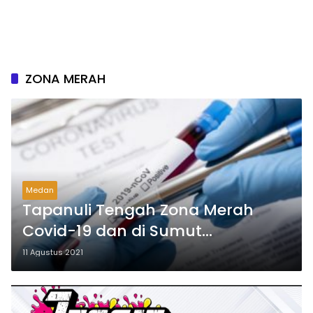
ZONA MERAH
Medan
Tapanuli Tengah Zona Merah
Covid-19 dan di Sumut
Bertambah Jadi Delapan Daerah
11 Agustus 2021