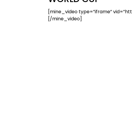
[mine_video type=”iframe” vid=”htt
[/mine_video]