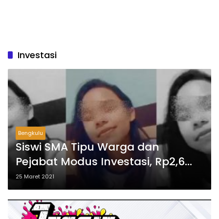
Investasi
Bengkulu
Siswi SMA Tipu Warga dan
Pejabat Modus Investasi, Rp2,6
Miliar Dibawa Kabur
25 Maret 2021