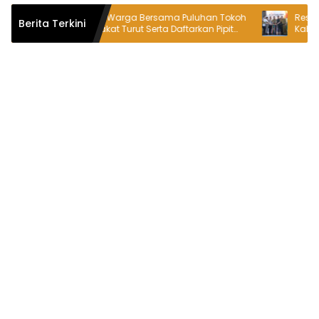
Ratusan Warga Bersama Puluhan Tokoh
Resmi Diluncur
Berita Terkini
Masyarakat Turut Serta Daftarkan Pipit
Kabupaten Bek
Sebagai Bakal Calon Kepala Desa
Semangat War
Lambangsari
Daerah