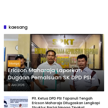
kaesang
Sibolga
Ericson Maharaja Laporkan
Dugaan Pemalsuan SK DPD PSI
Tapteng ke Polres
12 Juni 2026
Plt. Ketua DPD PSI Tapanuli Tengah
Ericson Maharaja Ditugaskan Lengkapi
Struktur Partai hingga Tingkat