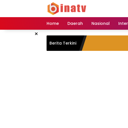
Langsung
ke
konten
Home
Daerah
Nasional
Inte
×
Berita Terkini