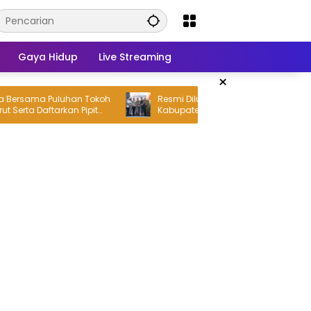
Gaya Hidup
Live Streaming
×
a Puluhan Tokoh
Resmi Diluncurkan, Logo Hari Jadi
Daftarkan Pipit
Kabupaten Bekasi ke-76 Jadi Simbol
epala Desa
Semangat Warga Sambut Hari Jadi
Daerah