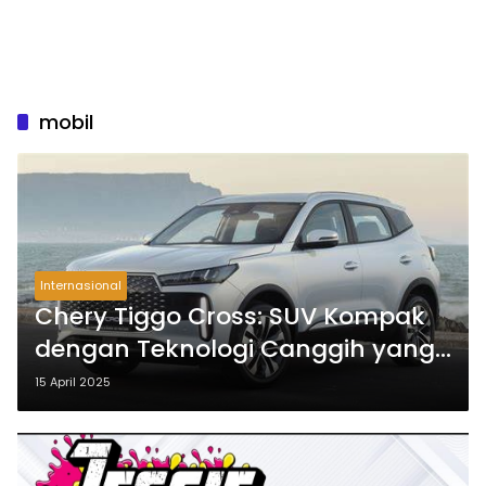
mobil
Internasional
Chery Tiggo Cross: SUV Kompak
dengan Teknologi Canggih yang
Bikin Nyaman di Jalanan Padat
15 April 2025