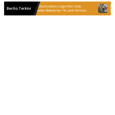
Resmi Diluncurkan, Logo Hari Jadi
Kepala Des
Berita Terkini
Kabupaten Bekasi ke-76 Jadi Simbol
SE. Pimpin 
Semangat Warga Sambut Hari Jadi
Tambun-T
Daerah