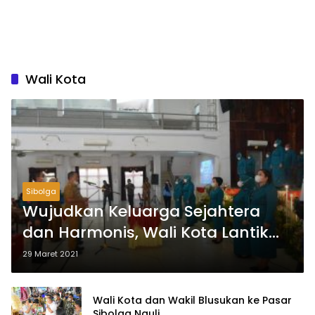
Wali Kota
Sibolga
Wujudkan Keluarga Sejahtera
dan Harmonis, Wali Kota Lantik
Ketua dan Pengurus TP. PKK
29 Maret 2021
Wali Kota dan Wakil Blusukan ke Pasar
Sibolga Nauli