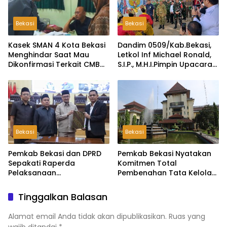
Bekasi
Bekasi
Kasek SMAN 4 Kota Bekasi
Dandim 0509/Kab.Bekasi,
Menghindar Saat Mau
Letkol Inf Michael Ronald,
Dikonfirmasi Terkait CMB
S.I.P., M.H.I.Pimpin Upacara
Jalur Domisili
Pembukaan TMMD ke-126
di Desa Wibawamulya
Bekasi
Bekasi
Pemkab Bekasi dan DPRD
Pemkab Bekasi Nyatakan
Sepakati Raperda
Komitmen Total
Pelaksanaan
Pembenahan Tata Kelola
Pertanggungjawaban
dan Transparansi Pasca-
APBD 2025, Perkuat
Hasil Audit BPK
Tinggalkan Balasan
Akuntabilitas Tata Kelola
Keuangan Daerah
Alamat email Anda tidak akan dipublikasikan.
Ruas yang
wajib ditandai
*