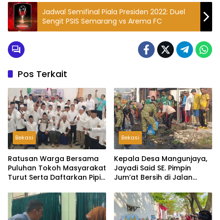
Jadwal Semifinal Piala Presiden 2022: Duel
Sengit PSIS Semarang vs Arema FC
Pos Terkait
Bekasi
Bekasi
Ratusan Warga Bersama
Kepala Desa Mangunjaya,
Puluhan Tokoh Masyarakat
Jayadi Said SE. Pimpin
Turut Serta Daftarkan Pipit
Jum’at Bersih di Jalan
Sebagai Bakal Calon
Raya Tambun-Tambelang
Kepala Desa Lambangsari