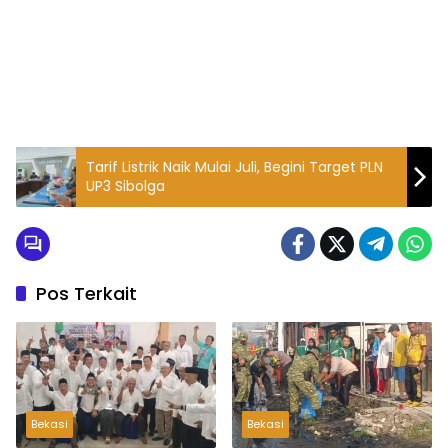
Tarif Listrik Naik Mulai Juli, Begini Target PLN
UP3 Sibolga
Pos Terkait
Bekasi
Bekasi