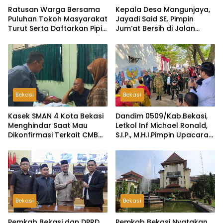
Ratusan Warga Bersama
Kepala Desa Mangunjaya,
Puluhan Tokoh Masyarakat
Jayadi Said SE. Pimpin
Turut Serta Daftarkan Pipit
Jum’at Bersih di Jalan
Sebagai Bakal Calon
Raya Tambun-Tambelang
Kepala Desa Lambangsari
Bekasi
Bekasi
Kasek SMAN 4 Kota Bekasi
Dandim 0509/Kab.Bekasi,
Menghindar Saat Mau
Letkol Inf Michael Ronald,
Dikonfirmasi Terkait CMB
S.I.P., M.H.I.Pimpin Upacara
Jalur Domisili
Pembukaan TMMD ke-126
di Desa Wibawamulya
Bekasi
Bekasi
Pemkab Bekasi dan DPRD
Pemkab Bekasi Nyatakan