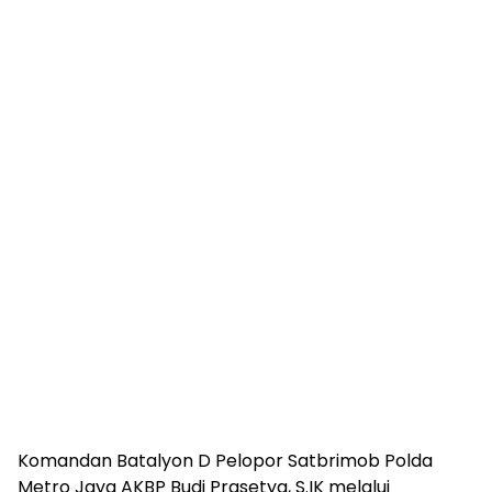
Komandan Batalyon D Pelopor Satbrimob Polda
Metro Jaya AKBP Budi Prasetya, S.IK melalui