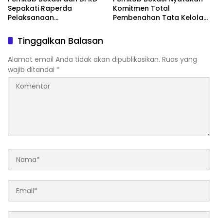
Sepakati Raperda
Komitmen Total
Pelaksanaan
Pembenahan Tata Kelola
Pertanggungjawaban
dan Transparansi Pasca-
APBD 2025, Perkuat
Hasil Audit BPK
Tinggalkan Balasan
Akuntabilitas Tata Kelola
Keuangan Daerah
Alamat email Anda tidak akan dipublikasikan.
Ruas yang
wajib ditandai
*