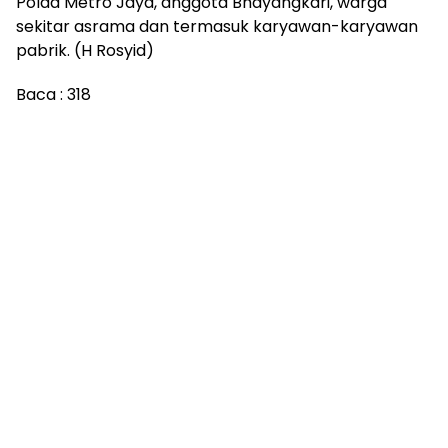
Polda Metro Jaya, anggota Bhayangkari, warga
sekitar asrama dan termasuk karyawan-karyawan
pabrik. (H Rosyid)
Baca :
318