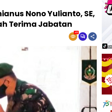
nianus Nono Yulianto, SE,
rah Terima Jabatan
418