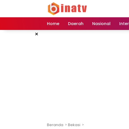
Langsung
ke
konten
Home
Daerah
Nasional
Inte
×
Beranda
Bekasi