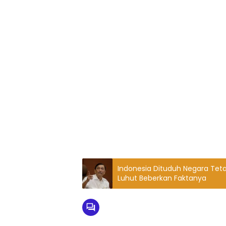
Indonesia Dituduh Negara Tet
Luhut Beberkan Faktanya