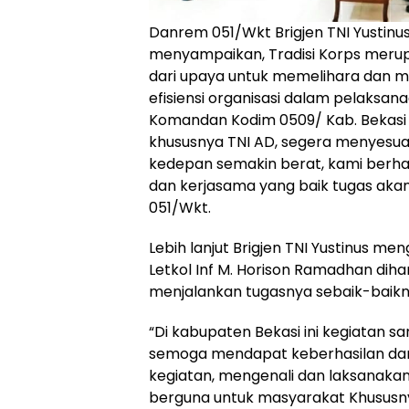
Danrem 051/Wkt Brigjen TNI Yustinus
menyampaikan, Tradisi Korps merup
dari upaya untuk memelihara dan m
efisiensi organisasi dalam pelaksan
Komandan Kodim 0509/ Kab. Bekasi b
khususnya TNI AD, segera menyesu
kedepan semakin berat, kami berhar
dan kerjasama yang baik tugas akan
051/Wkt.
Lebih lanjut Brigjen TNI Yustinus me
Letkol Inf M. Horison Ramadhan di
menjalankan tugasnya sebaik-baikn
“Di kabupaten Bekasi ini kegiatan s
semoga mendapat keberhasilan da
kegiatan, mengenali dan laksanaka
berguna untuk masyarakat Khususn