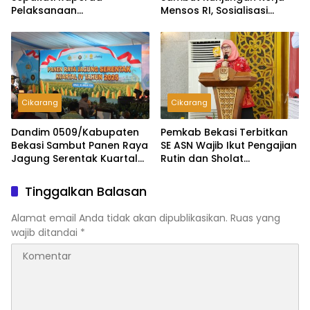
Pelaksanaan
Mensos RI, Sosialisasi
Pertanggungjawaban
DTSEN Digelar di Gedung
APBD 2025, Perkuat
Wibawamukti
Akuntabilitas Tata Kelola
Keuangan Daerah
Cikarang
Cikarang
Dandim 0509/Kabupaten
Pemkab Bekasi Terbitkan
Bekasi Sambut Panen Raya
SE ASN Wajib Ikut Pengajian
Jagung Serentak Kuartal
Rutin dan Sholat
IV 2025
Berjamaah
Tinggalkan Balasan
Alamat email Anda tidak akan dipublikasikan.
Ruas yang
wajib ditandai
*