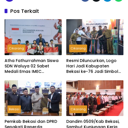
Pos Terkait
Cikarang
Cikarang
Atha Fathurrahman Siswa
Resmi Diluncurkan, Logo
SDN Waluya 02 Sabet
Hari Jadi Kabupaten
Medali Emas IMEC
Bekasi ke-76 Jadi Simbol
Olympiad di Malaysia
Semangat Warga Sambut
Hari Jadi Daerah
Bekasi
Cikarang
Pemkab Bekasi dan DPRD
Dandim 0509/Kab Bekasi,
Sepakati Raperda
Sambut Kunjungan Kerja