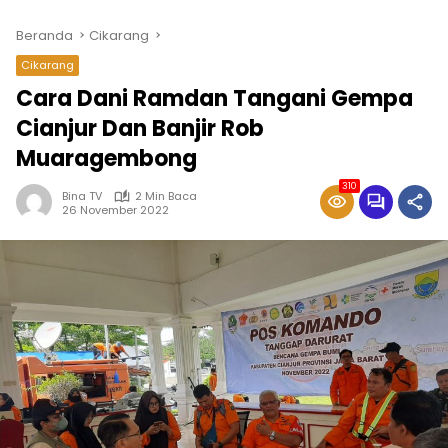
Beranda
Cikarang
Cikarang
Cara Dani Ramdan Tangani Gempa
Cianjur Dan Banjir Rob
Muaragembong
310
Bina TV
2 Min Baca
26 November 2022