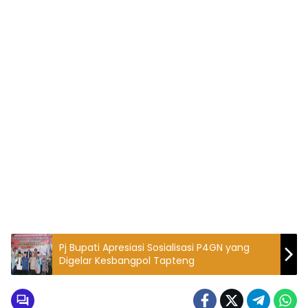
Pj Bupati Apresiasi Sosialisasi P4GN yang
Digelar Kesbangpol Tapteng