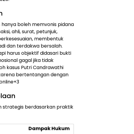
m
 hanya boleh memvonis pidana
ksi, ahli, surat, petunjuk,
 berkesesuaian, membentuk
adi dan terdakwa bersalah.
pi harus objektif didasari bukti
sional gagal jika tidak
toh kasus Putri Candrawathi
 karena bertentangan dengan
nline
+3
laan
n strategis berdasarkan praktik
Dampak Hukum