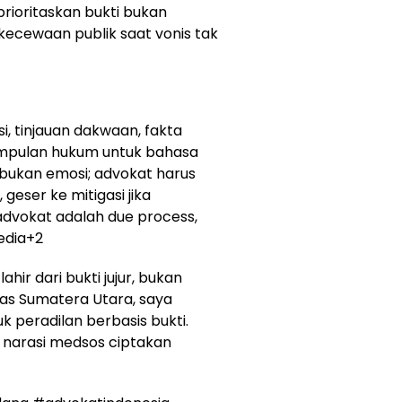
rioritaskan bukti bukan
ekecewaan publik saat vonis tak
i, tinjauan dakwaan, fakta
esimpulan hukum untuk bahasa
, bukan emosi; advokat harus
 geser ke mitigasi jika
advokat adalah due process,
edia
+2
ahir dari bukti jujur, bukan
itas Sumatera Utara, saya
 peradilan berbasis bukti.
narasi medsos ciptakan