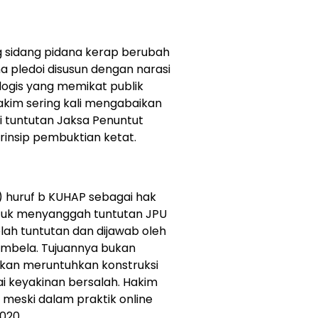
 sidang pidana kerap berubah
a pledoi disusun dengan narasi
 logis yang memikat publik
hakim sering kali mengabaikan
i tuntutan Jaksa Penuntut
insip pembuktian ketat.
1) huruf b KUHAP sebagai hak
tuk menyanggah tuntutan JPU
elah tuntutan dan dijawab oleh
pembela. Tujuannya bukan
nkan meruntuhkan konstruksi
i keyakinan bersalah. Hakim
 meski dalam praktik online
020.