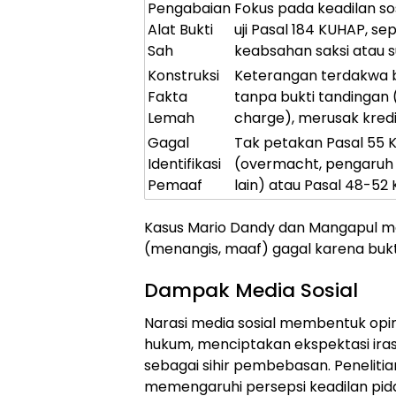
Pengabaian
Fokus pada keadilan so
Alat Bukti
uji Pasal 184 KUHAP, sep
Sah
keabsahan saksi atau s
Konstruksi
Keterangan terdakwa 
Fakta
tanpa bukti tandingan (
Lemah
charge), merusak kredib
Gagal
Tak petakan Pasal 55 
Identifikasi
(overmacht, pengaruh
Pemaaf
lain) atau Pasal 48-52
Kasus Mario Dandy dan Mangapul m
(menangis, maaf) gagal karena bukt
Dampak Media Sosial
Narasi media sosial membentuk opi
hukum, menciptakan ekspektasi iras
sebagai sihir pembebasan. Penelitia
memengaruhi persepsi keadilan pid