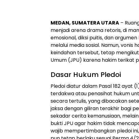
MEDAN, SUMATERA UTARA
– Ruang
menjadi arena drama retoris, di man
emosional, diksi puitis, dan argumen
melalui media sosial. Namun, vonis 
keindahan tersebut, tetap mengikut
Umum (JPU) karena hakim terikat pr
Dasar Hukum Pledoi
Pledoi diatur dalam Pasal 182 ayat (
terdakwa atau penasihat hukum un
secara tertulis, yang dibacakan set
jaksa dengan giliran terakhir bagi 
sekadar cerita kemanusiaan, melai
bukti JPU agar hakim tidak mencapa
wajib mempertimbangkan pledoi ini,
pun tetap berlaku sesuai Perma 4/2