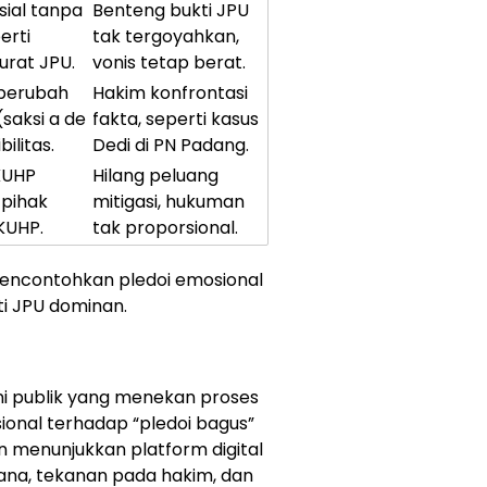
sial tanpa
Benteng bukti JPU
erti
tak tergoyahkan,
urat JPU.
vonis tetap berat.
berubah
Hakim konfrontasi
saksi a de
fakta, seperti kasus
ilitas.
Dedi di PN Padang.
KUHP
Hilang peluang
 pihak
mitigasi, hukuman
 KUHP.
tak proporsional.
encontohkan pledoi emosional
i JPU dominan.
ni publik yang menekan proses
ional terhadap “pledoi bagus”
n menunjukkan platform digital
ana, tekanan pada hakim, dan