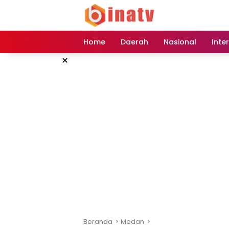
Langsung
ke
konten
Home
Daerah
Nasional
Inte
×
Beranda
Medan