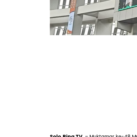
Solo,Bina TV,
– Muktamar ke-48 Mu