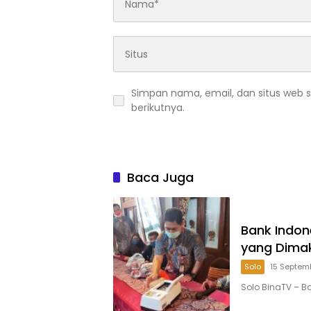
Simpan nama, email, dan situs web 
berikutnya.
Baca Juga
Bank Indon
yang Dima
Solo
15 Septem
Solo BinaTV – Ba