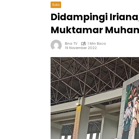
Solo
Didampingi Iriana,
Muktamar Muhamm
Bina TV
1 Min Baca
19 November 2022