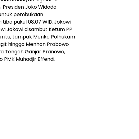
. Presiden Joko Widodo
si untuk pembukaan
 tiba pukul 08.07 WIB. Jokowi
owi.Jokowi disambut Ketum PP
in itu, tampak Menko Polhukam
 Sigit hingga Menhan Prabowo
awa Tengah Ganjar Pranowo,
 PMK Muhadjir Effendi.