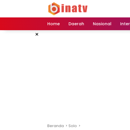
Langsung
ke
konten
Home
Daerah
Nasional
Inte
×
Beranda
Solo