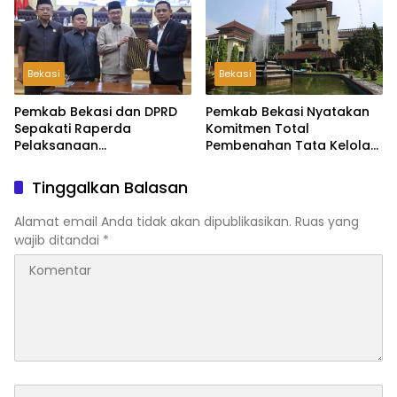
Bekasi
Bekasi
Pemkab Bekasi dan DPRD
Pemkab Bekasi Nyatakan
Sepakati Raperda
Komitmen Total
Pelaksanaan
Pembenahan Tata Kelola
Pertanggungjawaban
dan Transparansi Pasca-
APBD 2025, Perkuat
Hasil Audit BPK
Tinggalkan Balasan
Akuntabilitas Tata Kelola
Keuangan Daerah
Alamat email Anda tidak akan dipublikasikan.
Ruas yang
wajib ditandai
*