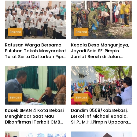
Bekasi
Bekasi
Ratusan Warga Bersama
Kepala Desa Mangunjaya,
Puluhan Tokoh Masyarakat
Jayadi Said SE. Pimpin
Turut Serta Daftarkan Pipit
Jum’at Bersih di Jalan
Sebagai Bakal Calon
Raya Tambun-Tambelang
Kepala Desa Lambangsari
Bekasi
Bekasi
Kasek SMAN 4 Kota Bekasi
Dandim 0509/Kab.Bekasi,
Menghindar Saat Mau
Letkol Inf Michael Ronald,
Dikonfirmasi Terkait CMB
S.I.P., M.H.I.Pimpin Upacara
Jalur Domisili
Pembukaan TMMD ke-126
di Desa Wibawamulya