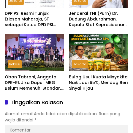
Jakarta
Jakarta
DPP PSI Resmi Tunjuk
Jenderal TNI (Purn) Dr.
Ericson Maharaja, ST
Dudung Abdurahman.
sebagai Ketua DPD PSI
Kepala Staf Kepresidenan
Tapanuli Tengah
Ultimatum Pelaksanaan
MBG: Tak Sesuai Aturan di
Lapangan, Akan Dibabat
Bekasi
Jakarta
Obon Tabroni, Anggota
Bulog Usul Kuota Minyakita
DPR-RI: Jika Dapur MBG
Naik Jadi 65%, Mendag Beri
Belum Memenuhi Standar,
Sinyal Hijau
Segera Laporkan dan Akan
Ditutup
Tinggalkan Balasan
Alamat email Anda tidak akan dipublikasikan.
Ruas yang
wajib ditandai
*