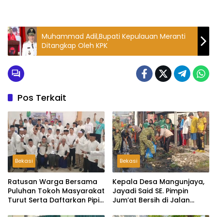
Muhammad Adil,Bupati Kepulauan Meranti
Ditangkap Oleh KPK
Pos Terkait
Bekasi
Bekasi
Ratusan Warga Bersama
Kepala Desa Mangunjaya,
Puluhan Tokoh Masyarakat
Jayadi Said SE. Pimpin
Turut Serta Daftarkan Pipit
Jum’at Bersih di Jalan
Sebagai Bakal Calon
Raya Tambun-Tambelang