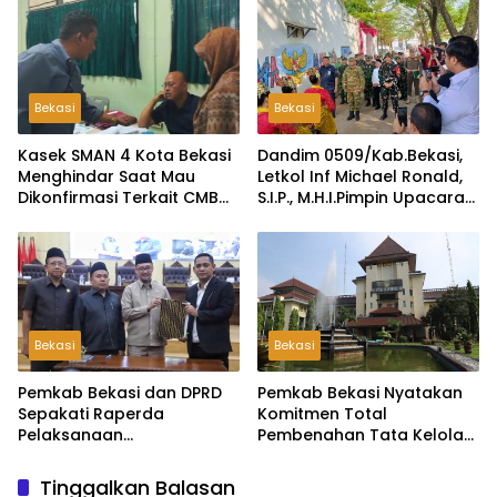
Kepala Desa Lambangsari
Bekasi
Bekasi
Kasek SMAN 4 Kota Bekasi
Dandim 0509/Kab.Bekasi,
Menghindar Saat Mau
Letkol Inf Michael Ronald,
Dikonfirmasi Terkait CMB
S.I.P., M.H.I.Pimpin Upacara
Jalur Domisili
Pembukaan TMMD ke-126
di Desa Wibawamulya
Bekasi
Bekasi
Pemkab Bekasi dan DPRD
Pemkab Bekasi Nyatakan
Sepakati Raperda
Komitmen Total
Pelaksanaan
Pembenahan Tata Kelola
Pertanggungjawaban
dan Transparansi Pasca-
APBD 2025, Perkuat
Hasil Audit BPK
Tinggalkan Balasan