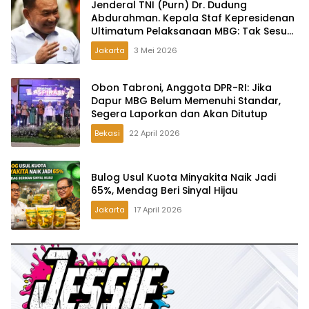
Jenderal TNI (Purn) Dr. Dudung
Abdurahman. Kepala Staf Kepresidenan
Ultimatum Pelaksanaan MBG: Tak Sesuai
Aturan di Lapangan, Akan Dibabat
Jakarta
3 Mei 2026
Obon Tabroni, Anggota DPR-RI: Jika
Dapur MBG Belum Memenuhi Standar,
Segera Laporkan dan Akan Ditutup
Bekasi
22 April 2026
Bulog Usul Kuota Minyakita Naik Jadi
65%, Mendag Beri Sinyal Hijau
Jakarta
17 April 2026