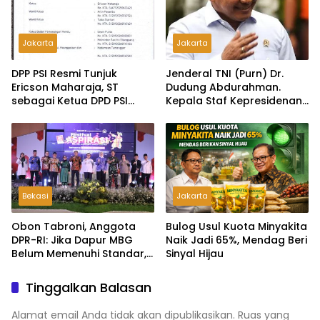
Jakarta
Jakarta
DPP PSI Resmi Tunjuk
Jenderal TNI (Purn) Dr.
Ericson Maharaja, ST
Dudung Abdurahman.
sebagai Ketua DPD PSI
Kepala Staf Kepresidenan
Tapanuli Tengah
Ultimatum Pelaksanaan
MBG: Tak Sesuai Aturan di
Lapangan, Akan Dibabat
Bekasi
Jakarta
Obon Tabroni, Anggota
Bulog Usul Kuota Minyakita
DPR-RI: Jika Dapur MBG
Naik Jadi 65%, Mendag Beri
Belum Memenuhi Standar,
Sinyal Hijau
Segera Laporkan dan Akan
Ditutup
Tinggalkan Balasan
Alamat email Anda tidak akan dipublikasikan.
Ruas yang