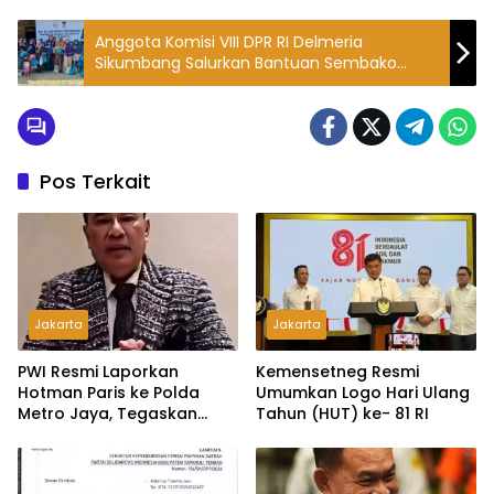
Anggota Komisi VIII DPR RI Delmeria
Sikumbang Salurkan Bantuan Sembako
Kepada Masyarakat di 6 Kecamatan
Pos Terkait
Jakarta
Jakarta
PWI Resmi Laporkan
Kemensetneg Resmi
Hotman Paris ke Polda
Umumkan Logo Hari Ulang
Metro Jaya, Tegaskan
Tahun (HUT) ke- 81 RI
Komitmen Melindungi
Martabat Wartawan