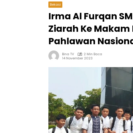
Bekasi
Irma Al Furqan SM
Ziarah Ke Makam 
Pahlawan Nasion
Bina TV
2 Min Baca
14 November 2023