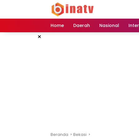
Langsung
ke
konten
Home
Daerah
Nasional
Inte
×
Beranda
Bekasi