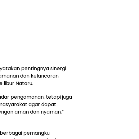
atakan pentingnya sinergi
eamanan dan kelancaran
 libur Nataru.
kadar pengamanan, tetapi juga
masyarakat agar dapat
dengan aman dan nyaman,”
ri berbagai pemangku