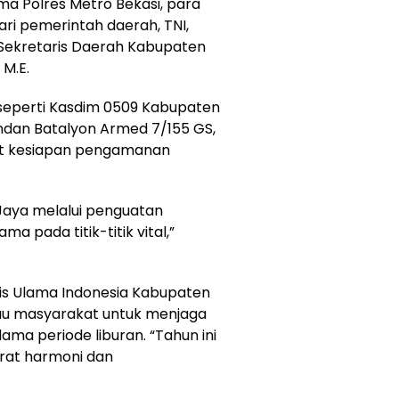
a Polres Metro Bekasi, para
ari pemerintah daerah, TNI,
 Sekretaris Daerah Kabupaten
 M.E.
I, seperti Kasdim 0509 Kabupaten
ndan Batalyon Armed 7/155 GS,
it kesiapan pengamanan
 Jaya melalui penguatan
ma pada titik-titik vital,”
lis Ulama Indonesia Kabupaten
au masyarakat untuk menjaga
a periode liburan. “Tahun ini
at harmoni dan