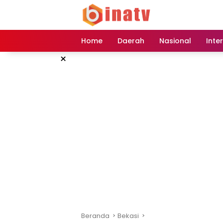
Langsung
ke
konten
Home
Daerah
Nasional
Inte
×
Beranda
Bekasi