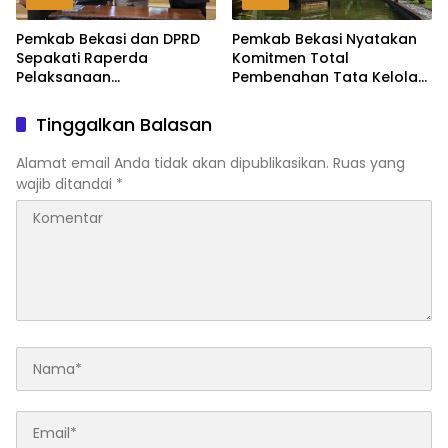
Pemkab Bekasi dan DPRD
Pemkab Bekasi Nyatakan
Sepakati Raperda
Komitmen Total
Pelaksanaan
Pembenahan Tata Kelola
Pertanggungjawaban
dan Transparansi Pasca-
APBD 2025, Perkuat
Hasil Audit BPK
Tinggalkan Balasan
Akuntabilitas Tata Kelola
Keuangan Daerah
Alamat email Anda tidak akan dipublikasikan.
Ruas yang
wajib ditandai
*