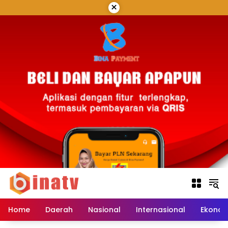
Langsung
×
ke
konten
Home
Daerah
Nasional
Internasional
Ekonom