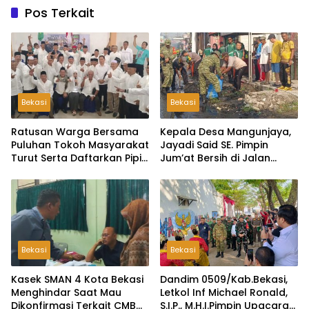
Pos Terkait
Bekasi
Bekasi
Ratusan Warga Bersama
Kepala Desa Mangunjaya,
Puluhan Tokoh Masyarakat
Jayadi Said SE. Pimpin
Turut Serta Daftarkan Pipit
Jum’at Bersih di Jalan
Sebagai Bakal Calon
Raya Tambun-Tambelang
Kepala Desa Lambangsari
Bekasi
Bekasi
Kasek SMAN 4 Kota Bekasi
Dandim 0509/Kab.Bekasi,
Menghindar Saat Mau
Letkol Inf Michael Ronald,
Dikonfirmasi Terkait CMB
S.I.P., M.H.I.Pimpin Upacara