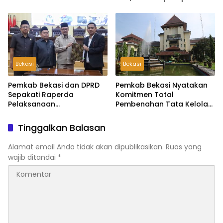
Jalur Domisili
Pembukaan TMMD ke-126
di Desa Wibawamulya
Bekasi
Bekasi
Pemkab Bekasi dan DPRD
Pemkab Bekasi Nyatakan
Sepakati Raperda
Komitmen Total
Pelaksanaan
Pembenahan Tata Kelola
Pertanggungjawaban
dan Transparansi Pasca-
APBD 2025, Perkuat
Hasil Audit BPK
Tinggalkan Balasan
Akuntabilitas Tata Kelola
Keuangan Daerah
Alamat email Anda tidak akan dipublikasikan.
Ruas yang
wajib ditandai
*