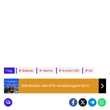
Tag:
Bekasi
demo
Korem 051
tni
UHN Medan dan BTN tandatangani MOU