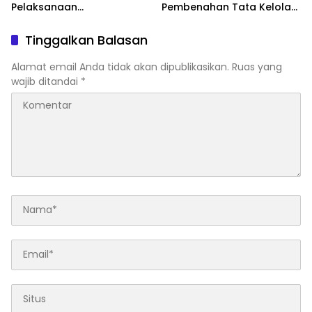
Pelaksanaan
Pembenahan Tata Kelola
Pertanggungjawaban
dan Transparansi Pasca-
APBD 2025, Perkuat
Hasil Audit BPK
Tinggalkan Balasan
Akuntabilitas Tata Kelola
Keuangan Daerah
Alamat email Anda tidak akan dipublikasikan.
Ruas yang
wajib ditandai
*