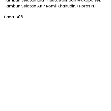
Tambun Selatan Luthfi Mutawalli, dan Wakapolsek
Tambun Selatan AKP Romli Khairudin. (Horas N)
Baca :
416