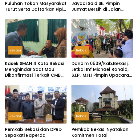
Puluhan Tokoh Masyarakat
Jayadi Said SE. Pimpin
Turut Serta Daftarkan Pipit
Jum’at Bersih di Jalan
Sebagai Bakal Calon
Raya Tambun-Tambelang
Kepala Desa Lambangsari
Bekasi
Bekasi
Kasek SMAN 4 Kota Bekasi
Dandim 0509/Kab.Bekasi,
Menghindar Saat Mau
Letkol Inf Michael Ronald,
Dikonfirmasi Terkait CMB
S.I.P., M.H.I.Pimpin Upacara
Jalur Domisili
Pembukaan TMMD ke-126
di Desa Wibawamulya
Bekasi
Bekasi
Pemkab Bekasi dan DPRD
Pemkab Bekasi Nyatakan
Sepakati Raperda
Komitmen Total