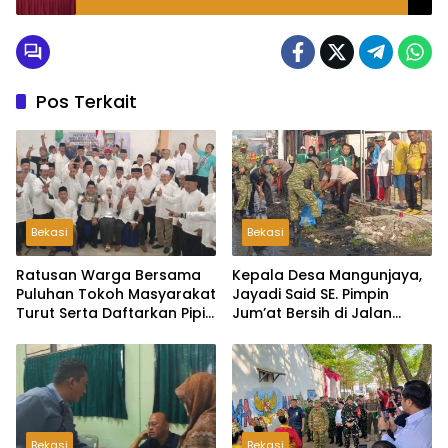
Bersama Kejari dan Ketua PN Cikarang
Pos Terkait
Bekasi
Bekasi
Ratusan Warga Bersama
Kepala Desa Mangunjaya,
Puluhan Tokoh Masyarakat
Jayadi Said SE. Pimpin
Turut Serta Daftarkan Pipit
Jum’at Bersih di Jalan
Sebagai Bakal Calon
Raya Tambun-Tambelang
Kepala Desa Lambangsari
Bekasi
Bekasi