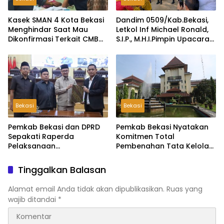
Kasek SMAN 4 Kota Bekasi
Dandim 0509/Kab.Bekasi,
Menghindar Saat Mau
Letkol Inf Michael Ronald,
Dikonfirmasi Terkait CMB
S.I.P., M.H.I.Pimpin Upacara
Jalur Domisili
Pembukaan TMMD ke-126
di Desa Wibawamulya
Bekasi
Bekasi
Pemkab Bekasi dan DPRD
Pemkab Bekasi Nyatakan
Sepakati Raperda
Komitmen Total
Pelaksanaan
Pembenahan Tata Kelola
Pertanggungjawaban
dan Transparansi Pasca-
APBD 2025, Perkuat
Hasil Audit BPK
Tinggalkan Balasan
Akuntabilitas Tata Kelola
Keuangan Daerah
Alamat email Anda tidak akan dipublikasikan.
Ruas yang
wajib ditandai
*