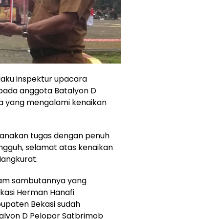
laku inspektur upacara
ada anggota Batalyon D
ya yang mengalami kenaikan
sanakan tugas dengan penuh
gguh, selamat atas kenaikan
angkurat.
alam sambutannya yang
kasi Herman Hanafi
bupaten Bekasi sudah
alyon D Pelopor Satbrimob