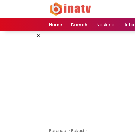
Langsung
ke
konten
Home
Daerah
Nasional
Inte
×
Beranda
Bekasi