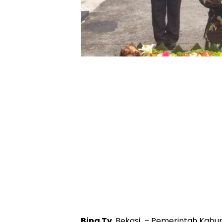
Bina Tv
, Bekasi – Pemerintah Kabup