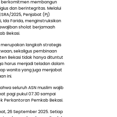
us berkomitmen membangun
gius dan berintegritas. Melalui
ESRA/2025, Penjabat (Pj)
 Ida Farida, menginstruksikan
kewajiban sholat berjamaah
ab Bekasi.
ni merupakan langkah strategis
waan, sekaligus pembinaan
ten Bekasi tidak hanya dituntut
uga harus menjadi teladan dalam
kap wanita yang juga menjabat
n ini.
bahwa seluruh ASN muslim wajib
mat pagi pukul 07.30 sampai
lek Perkantoran Pemkab Bekasi.
mat, 26 September 2025. Setiap