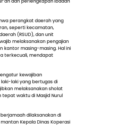
r’an dan perlengkapan ibadah
ahwa perangkat daerah yang
ran, seperti kecamatan,
daerah (RSUD), dan unit
a wajib melaksanakan pengajian
n kantor masing-masing. Hal ini
pa terkecuali, mendapat
 mengatur kewajiban
aki-laki yang bertugas di
ibkan melaksanakan sholat
tepat waktu di Masjid Nurul
at berjamaah dilaksanakan di
s mantan Kepala Dinas Koperasi