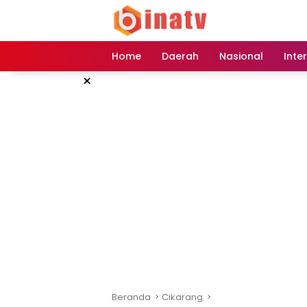
Langsung
ke
konten
Home
Daerah
Nasional
Inte
×
Beranda
Cikarang