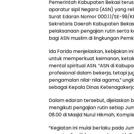
Pemerintah Kabupaten Bekasi ter
aparatur sipil Negara (ASN) yang reli
Surat Edaran Nomor 000.1.1/SE-99/K
Sekretaris Daerah Kabupaten Bekasi,
pelaksanaan pengajian rutin serta 
bagi ASN muslim di lingkungan Pemk
Ida Farida menjelaskan, kebijakan i
untuk memperkuat keimanan, ketak
mental spiritual ASN. “ASN di Kabupa
profesional dalam bekerja, tetapi j
pengamalan nilai-nilai agama,” ung
sebagai Kepala Dinas Ketenagakerjaa
Dalam edaran tersebut, dijelaskan 
mengikuti pengajian rutin setiap Ju
08.00 di Masjid Nurul Hikmah, Komp
“Kegiatan ini mulai berlaku pada Ju