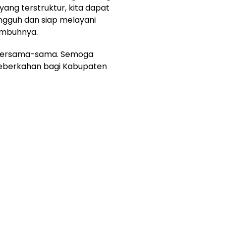
ng terstruktur, kita dapat
ngguh dan siap melayani
imbuhnya.
ni bersama-sama. Semoga
eberkahan bagi Kabupaten