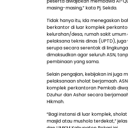
peserta diwajibkan membawa Al-Qu
masing-masing,” kata Pj. Sekda.
Tidak hanya itu, Ida menegaskan b
berkantor di luar komplek perkanto
kelurahan/desa, rumah sakit umum 
pelaksana teknis dinas (UPTD), jug
serupa secara serentak di lingkunga
dimaksudkan agar seluruh ASN, tan
pembinaan yang sama.
Selain pengajian, kebijakan ini juga
pelaksanaan sholat berjamaah. ASN l
komplek perkantoran Pemkab diwaj
Dzuhur dan Ashar secara berjamaah 
Hikmah.
“Bagi instansi di luar komplek, shol
masjid atau mushola terdekat,” jela
dan UMKM Kabupaten Bekasi ini.