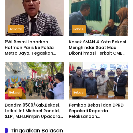
Kepala Desa Lambangsari
Jakarta
Bekasi
PWI Resmi Laporkan
Kasek SMAN 4 Kota Bekasi
Hotman Paris ke Polda
Menghindar Saat Mau
Metro Jaya, Tegaskan
Dikonfirmasi Terkait CMB
Komitmen Melindungi
Jalur Domisili
Martabat Wartawan
Bekasi
Bekasi
Dandim 0509/Kab.Bekasi,
Pemkab Bekasi dan DPRD
Letkol Inf Michael Ronald,
Sepakati Raperda
S.I.P., M.H.I.Pimpin Upacara
Pelaksanaan
Pembukaan TMMD ke-126
Pertanggungjawaban
di Desa Wibawamulya
APBD 2025, Perkuat
Tinggalkan Balasan