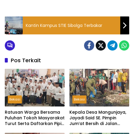
Kantin Kampus STIE Sibolga Terbakar
Pos Terkait
Bekasi
Bekasi
Ratusan Warga Bersama
Kepala Desa Mangunjaya,
Puluhan Tokoh Masyarakat
Jayadi Said SE. Pimpin
Turut Serta Daftarkan Pipit
Jum’at Bersih di Jalan
Sebagai Bakal Calon
Raya Tambun-Tambelang