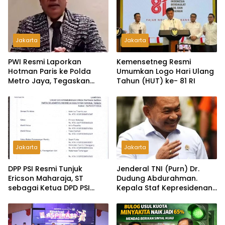
Jakarta
Jakarta
PWI Resmi Laporkan
Kemensetneg Resmi
Hotman Paris ke Polda
Umumkan Logo Hari Ulang
Metro Jaya, Tegaskan
Tahun (HUT) ke- 81 RI
Komitmen Melindungi
Martabat Wartawan
Jakarta
Jakarta
DPP PSI Resmi Tunjuk
Jenderal TNI (Purn) Dr.
Ericson Maharaja, ST
Dudung Abdurahman.
sebagai Ketua DPD PSI
Kepala Staf Kepresidenan
Tapanuli Tengah
Ultimatum Pelaksanaan
MBG: Tak Sesuai Aturan di
Lapangan, Akan Dibabat