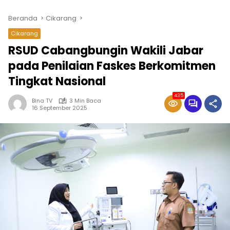
Beranda
Cikarang
Cikarang
RSUD Cabangbungin Wakili Jabar
pada Penilaian Faskes Berkomitmen
Tingkat Nasional
435
Bina TV
3 Min Baca
16 September 2025