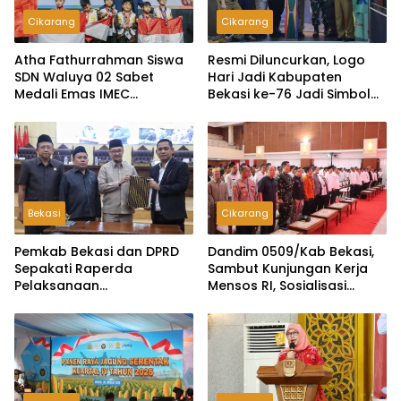
Cikarang
Cikarang
Atha Fathurrahman Siswa
Resmi Diluncurkan, Logo
SDN Waluya 02 Sabet
Hari Jadi Kabupaten
Medali Emas IMEC
Bekasi ke-76 Jadi Simbol
Olympiad di Malaysia
Semangat Warga Sambut
Hari Jadi Daerah
Bekasi
Cikarang
Pemkab Bekasi dan DPRD
Dandim 0509/Kab Bekasi,
Sepakati Raperda
Sambut Kunjungan Kerja
Pelaksanaan
Mensos RI, Sosialisasi
Pertanggungjawaban
DTSEN Digelar di Gedung
APBD 2025, Perkuat
Wibawamukti
Akuntabilitas Tata Kelola
Keuangan Daerah