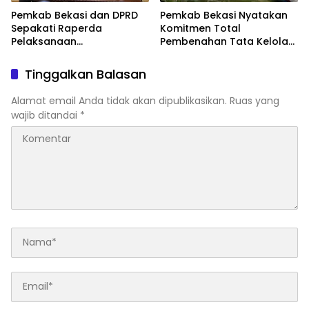
Pemkab Bekasi dan DPRD
Pemkab Bekasi Nyatakan
Sepakati Raperda
Komitmen Total
Pelaksanaan
Pembenahan Tata Kelola
Pertanggungjawaban
dan Transparansi Pasca-
APBD 2025, Perkuat
Hasil Audit BPK
Tinggalkan Balasan
Akuntabilitas Tata Kelola
Keuangan Daerah
Alamat email Anda tidak akan dipublikasikan.
Ruas yang
wajib ditandai
*