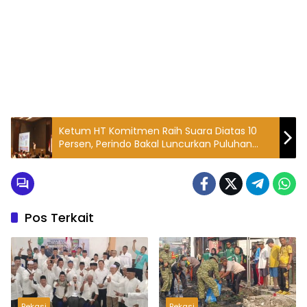
Ketum HT Komitmen Raih Suara Diatas 10
Persen, Perindo Bakal Luncurkan Puluhan
Juta KTA Ber Asuransi
Pos Terkait
Bekasi
Bekasi