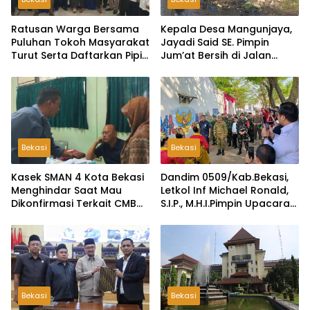
Ratusan Warga Bersama
Kepala Desa Mangunjaya,
Puluhan Tokoh Masyarakat
Jayadi Said SE. Pimpin
Turut Serta Daftarkan Pipit
Jum’at Bersih di Jalan
Sebagai Bakal Calon
Raya Tambun-Tambelang
Kepala Desa Lambangsari
Bekasi
Bekasi
Kasek SMAN 4 Kota Bekasi
Dandim 0509/Kab.Bekasi,
Menghindar Saat Mau
Letkol Inf Michael Ronald,
Dikonfirmasi Terkait CMB
S.I.P., M.H.I.Pimpin Upacara
Jalur Domisili
Pembukaan TMMD ke-126
di Desa Wibawamulya
Bekasi
Bekasi