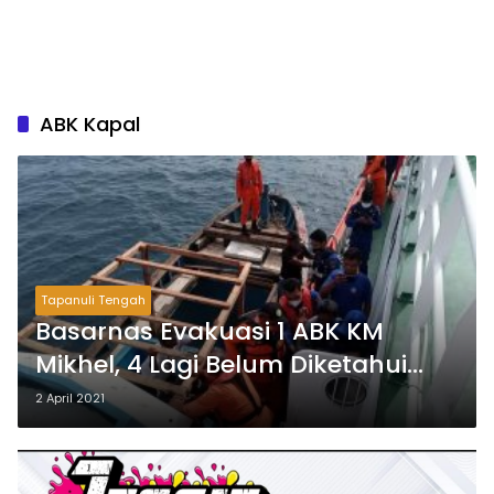
ABK Kapal
Tapanuli Tengah
Basarnas Evakuasi 1 ABK KM
Mikhel, 4 Lagi Belum Diketahui
Nasibnya
2 April 2021