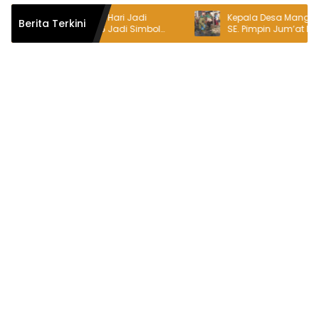
uncurkan, Logo Hari Jadi
Kepala Desa Mangunjaya, Ja
Berita Terkini
n Bekasi ke-76 Jadi Simbol
SE. Pimpin Jum’at Bersih di J
t Warga Sambut Hari Jadi
Tambun-Tambelang