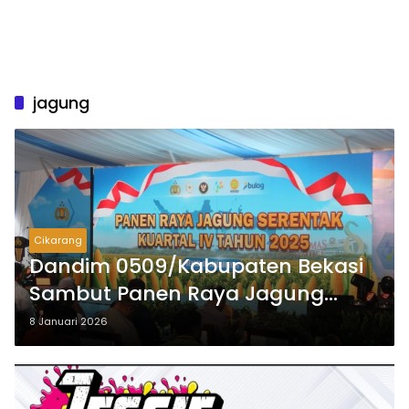
jagung
Cikarang
Dandim 0509/Kabupaten Bekasi
Sambut Panen Raya Jagung
Serentak Kuartal IV 2025
8 Januari 2026