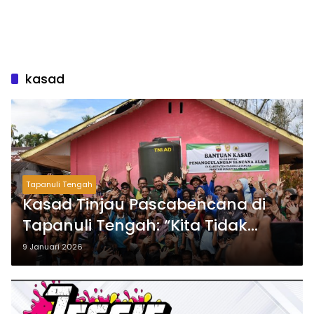
kasad
Tapanuli Tengah
Kasad Tinjau Pascabencana di
Tapanuli Tengah: “Kita Tidak
Punya Pilihan Selain Kerja Keras”
9 Januari 2026