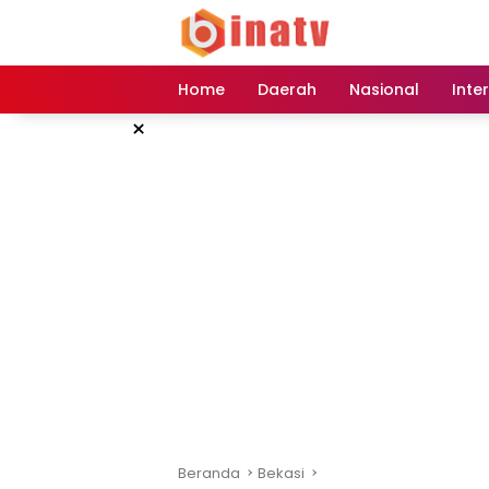
Langsung
ke
konten
Home
Daerah
Nasional
Inte
×
Beranda
Bekasi