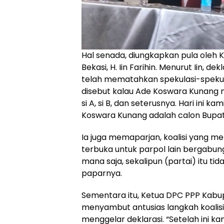
Hal senada, diungkapkan pula oleh
Bekasi, H. Iin Farihin. Menurut Iin, de
telah mematahkan spekulasi-spekula
disebut kalau Ade Koswara Kunang 
si A, si B, dan seterusnya. Hari ini 
Koswara Kunang adalah calon Bupati
Ia juga memaparjan, koalisi yang me
terbuka untuk parpol lain bergabung
mana saja, sekalipun (partai) itu ti
paparnya.
Sementara itu, Ketua DPC PPP Kabu
menyambut antusias langkah koalis
menggelar deklarasi. “Setelah ini