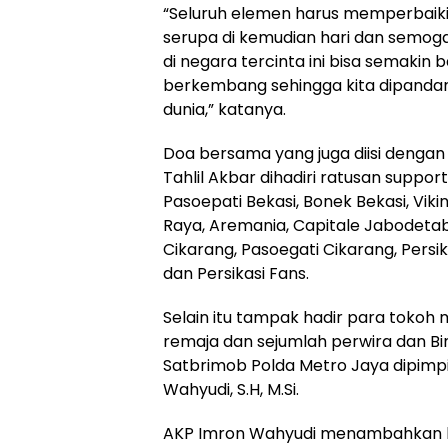
“Seluruh elemen harus memperbaiki d
serupa di kemudian hari dan semog
di negara tercinta ini bisa semakin 
berkembang sehingga kita dipandang
dunia,” katanya.
Doa bersama yang juga diisi denga
Tahlil Akbar dihadiri ratusan suppor
Pasoepati Bekasi, Bonek Bekasi, Viki
Raya, Aremania, Capitale Jabodetab
Cikarang, Pasoegati Cikarang, Persi
dan Persikasi Fans.
Selain itu tampak hadir para tokoh
remaja dan sejumlah perwira dan Bi
Satbrimob Polda Metro Jaya dipimp
Wahyudi, S.H, M.Si.
AKP Imron Wahyudi menambahkan ba