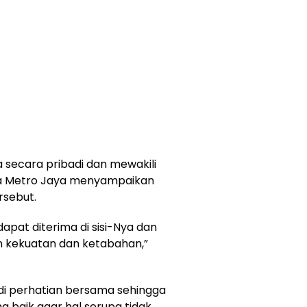
 secara pribadi dan mewakili
da Metro Jaya menyampaikan
rsebut.
pat diterima di sisi-Nya dan
an kekuatan dan ketabahan,”
di perhatian bersama sehingga
g baik agar hal serupa tidak