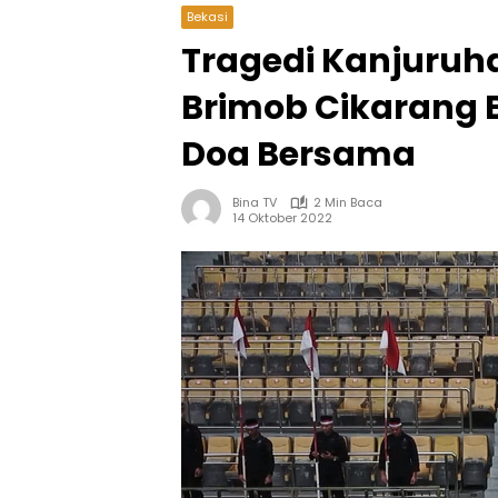
Bekasi
Tragedi Kanjuruha
Brimob Cikarang 
Doa Bersama
Bina TV
2 Min Baca
14 Oktober 2022