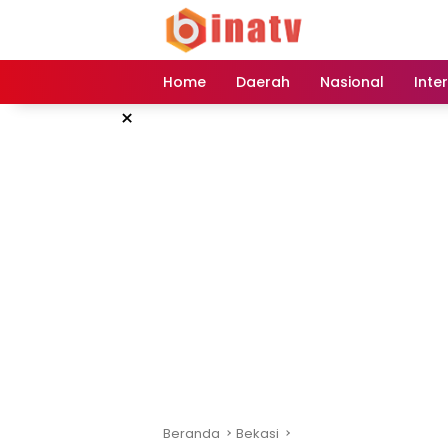
Langsung
ke
konten
Home
Daerah
Nasional
Inte
×
Beranda
Bekasi