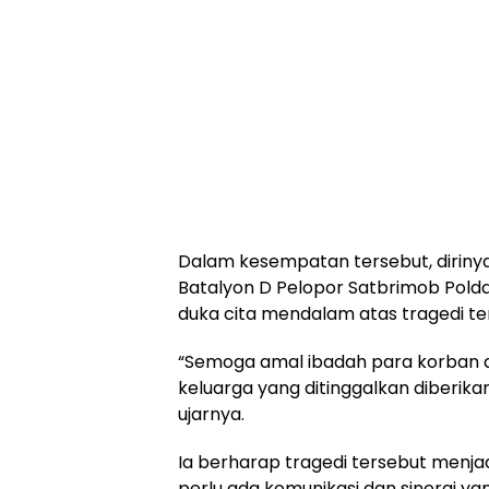
Dalam kesempatan tersebut, dirinya
Batalyon D Pelopor Satbrimob Pol
duka cita mendalam atas tragedi te
“Semoga amal ibadah para korban da
keluarga yang ditinggalkan diberik
ujarnya.
Ia berharap tragedi tersebut menja
perlu ada komunikasi dan sinergi yan