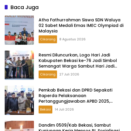
Baca Juga
Atha Fathurrahman Siswa SDN Waluya
02 Sabet Medali Emas IMEC Olympiad di
Malaysia
Cikarang
8 Agustus 2026
Resmi Diluncurkan, Logo Hari Jadi
Kabupaten Bekasi ke-76 Jadi Simbol
Semangat Warga Sambut Hari Jadi
Daerah
Cikarang
27 Juli 2026
Pemkab Bekasi dan DPRD Sepakati
Raperda Pelaksanaan
Pertanggungjawaban APBD 2025,
Perkuat Akuntabilitas Tata Kelola
Bekasi
14 Juli 2026
Keuangan Daerah
Dandim 0509/Kab Bekasi, Sambut
Kunjungan Kerja Mensos RI, Sosialisasi