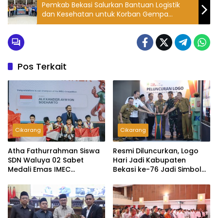
Pemkab Bekasi Salurkan Bantuan Logistik
dan Kesehatan untuk Korban Gempa
Cianjur
Pos Terkait
Cikarang
Cikarang
Atha Fathurrahman Siswa
Resmi Diluncurkan, Logo
SDN Waluya 02 Sabet
Hari Jadi Kabupaten
Medali Emas IMEC
Bekasi ke-76 Jadi Simbol
Olympiad di Malaysia
Semangat Warga Sambut
Hari Jadi Daerah