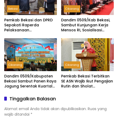
Bekasi
Cikarang
Pemkab Bekasi dan DPRD
Dandim 0509/Kab Bekasi,
Sepakati Raperda
Sambut Kunjungan Kerja
Pelaksanaan
Mensos RI, Sosialisasi
Pertanggungjawaban
DTSEN Digelar di Gedung
APBD 2025, Perkuat
Wibawamukti
Akuntabilitas Tata Kelola
Keuangan Daerah
Cikarang
Cikarang
Dandim 0509/Kabupaten
Pemkab Bekasi Terbitkan
Bekasi Sambut Panen Raya
SE ASN Wajib Ikut Pengajian
Jagung Serentak Kuartal
Rutin dan Sholat
IV 2025
Berjamaah
Tinggalkan Balasan
Alamat email Anda tidak akan dipublikasikan.
Ruas yang
wajib ditandai
*