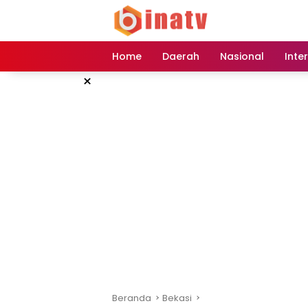
Langsung
ke
konten
Home
Daerah
Nasional
Inte
×
Beranda
Bekasi