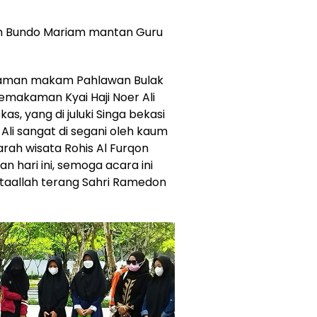
 Bundo Mariam mantan Guru
PM taman makam Pahlawan Bulak
pemakaman Kyai Haji Noer Ali
s, yang di juluki Singa bekasi
Ali sangat di segani oleh kaum
arah wisata Rohis Al Furqon
an hari ini, semoga acara ini
wataallah terang Sahri Ramedon