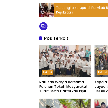
Tersangka korupsi di Pemkab 
Kejaksaan
Pos Terkait
Bekasi
Bekasi
Ratusan Warga Bersama
Kepala
Puluhan Tokoh Masyarakat
Jayadi 
Turut Serta Daftarkan Pipit
Bersih 
Sebagai Bakal Calon Kepala
Tambu
Desa Lambangsari