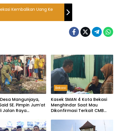
Bekasi Kembalikan Uang Ke
Bekasi
 Desa Mangunjaya,
Kasek SMAN 4 Kota Bekasi
Said SE. Pimpin Jum’at
Menghindar Saat Mau
di Jalan Raya
Dikonfirmasi Terkait CMB
n-Tambelang
Jalur Domisili