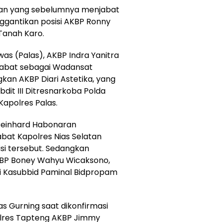
man yang sebelumnya menjabat
nggantikan posisi AKBP Ronny
Tanah Karo.
was (Palas), AKBP Indra Yanitra
njabat sebagai Wadansat
kan AKBP Diari Astetika, yang
it III Ditresnarkoba Polda
 Kapolres Palas.
 Reinhard Habonaran
bat Kapolres Nias Selatan
isi tersebut. Sedangkan
KBP Boney Wahyu Wicaksono,
 Kasubbid Paminal Bidpropam
s Gurning saat dikonfirmasi
res Tapteng AKBP Jimmy