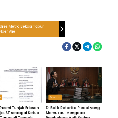
lres Metro Bekasi Tabur
oer Alie
a
Medan
 Resmi Tunjuk Ericson
Di Balik Retorika Pledoi yang
a, ST sebagai Ketua
Memukau: Mengapa
 Tapanuli Tengah
Pembelaan Apik Sering