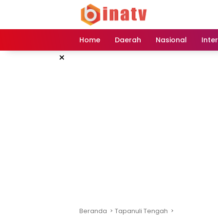
Langsung
ke
konten
Home
Daerah
Nasional
Inte
×
Beranda
Tapanuli Tengah