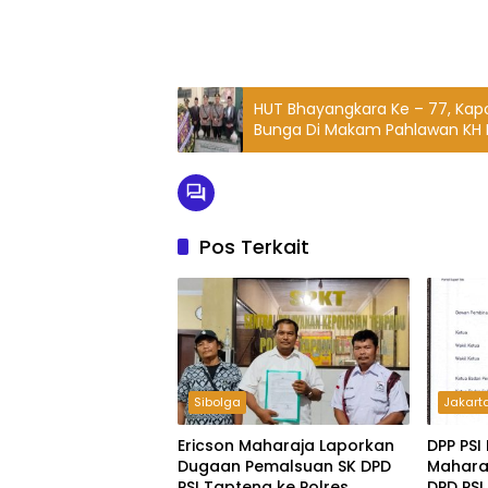
HUT Bhayangkara Ke – 77, Kapo
Bunga Di Makam Pahlawan KH N
Pos Terkait
Sibolga
Jakart
Ericson Maharaja Laporkan
DPP PSI
Dugaan Pemalsuan SK DPD
Maharaj
PSI Tapteng ke Polres
DPD PSI