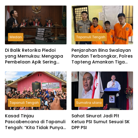
Tapanuli Tengah
Medan
Tapanuli Tengah
Di Balik Retorika Pledoi
Penjarahan Bina Swalayan
yang Memukau: Mengapa
Pandan Terbongkar, Polres
Pembelaan Apik Sering
Tapteng Amankan Tiga
Gagal di Hadapan Hakim?
Pelaku
Tapanuli Tengah
Sumatra utara
Kasad Tinjau
Sahat Sinurat Jadi Plt
Pascabencana di Tapanuli
Ketua PSI Sumut Sesuai SK
Tengah: “Kita Tidak Punya
DPP PSI
Pilihan Selain Kerja Keras”