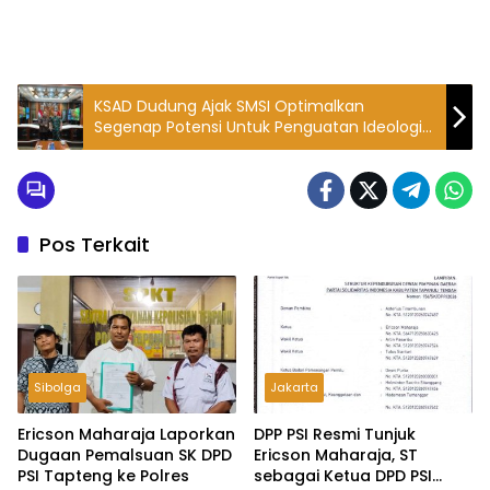
KSAD Dudung Ajak SMSI Optimalkan
Segenap Potensi Untuk Penguatan Ideologi
Pancasila dan NKRI
Pos Terkait
Sibolga
Jakarta
Ericson Maharaja Laporkan
DPP PSI Resmi Tunjuk
Dugaan Pemalsuan SK DPD
Ericson Maharaja, ST
PSI Tapteng ke Polres
sebagai Ketua DPD PSI