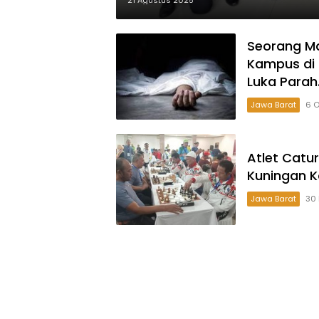
21 Agustus 2025
Seorang Ma
Kampus di
Luka Parah
Jawa Barat
6 O
Atlet Catu
Kuningan 
Jawa Barat
30