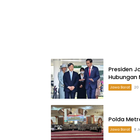
Presiden J
Hubungan 
Jawa Barat
20 
Polda Metr
Jawa Barat
8 J