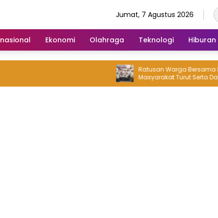
Jumat, 7 Agustus 2026
rnasional
Ekonomi
Olahraga
Teknologi
Hiburan
Ratusan Warga Bersama Puluhan To
Masyarakat Turut Serta Daftarkan Pipit
Sebagai Bakal Calon Kepala Desa
Lambangsari