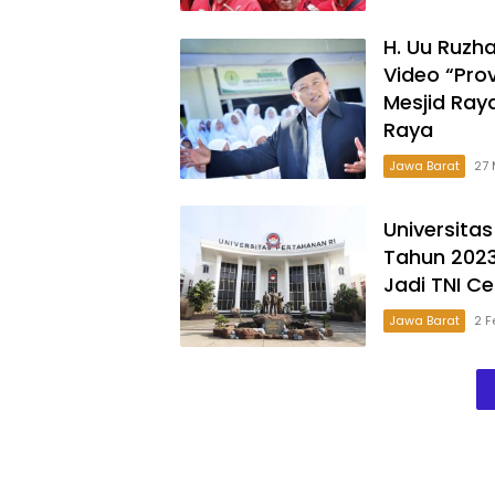
H. Uu Ruzha
Video “Pro
Mesjid Ray
Raya
Jawa Barat
27 
Universita
Tahun 2023
Jadi TNI C
Jawa Barat
2 F