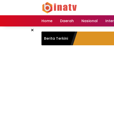
Langsung
ke
konten
Home
Daerah
Nasional
Inte
×
Berita Terkini