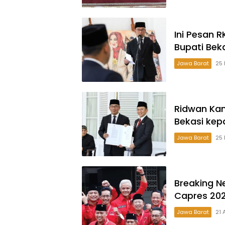
Ini Pesan 
Bupati Bek
Jawa Barat
25 
Ridwan Kam
Bekasi ke
Jawa Barat
25 
Breaking N
Capres 202
Jawa Barat
21 