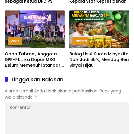
sebagai Ketua DPD PSI
Kepala Staf Kepresidenan
Tapanuli Tengah
Ultimatum Pelaksanaan
MBG: Tak Sesuai Aturan di
Lapangan, Akan Dibabat
Bekasi
Jakarta
Obon Tabroni, Anggota
Bulog Usul Kuota Minyakita
DPR-RI: Jika Dapur MBG
Naik Jadi 65%, Mendag Beri
Belum Memenuhi Standar,
Sinyal Hijau
Segera Laporkan dan Akan
Ditutup
Tinggalkan Balasan
Alamat email Anda tidak akan dipublikasikan.
Ruas yang
wajib ditandai
*