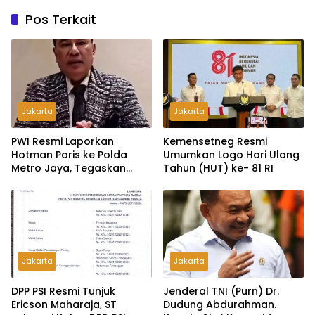
Pos Terkait
Jakarta
Jakarta
PWI Resmi Laporkan
Kemensetneg Resmi
Hotman Paris ke Polda
Umumkan Logo Hari Ulang
Metro Jaya, Tegaskan
Tahun (HUT) ke- 81 RI
Komitmen Melindungi
Martabat Wartawan
Jakarta
Jakarta
DPP PSI Resmi Tunjuk
Jenderal TNI (Purn) Dr.
Ericson Maharaja, ST
Dudung Abdurahman.