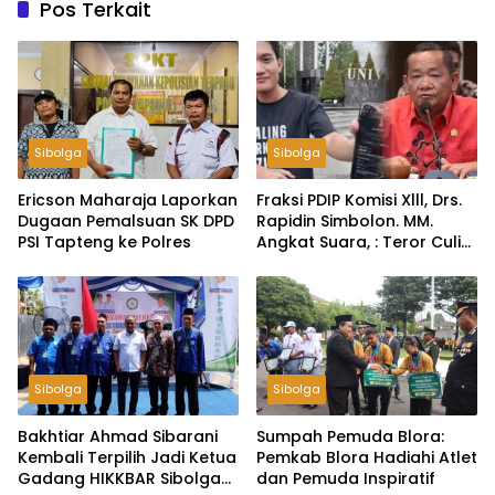
Pos Terkait
Sibolga
Sibolga
Ericson Maharaja Laporkan
Fraksi PDIP Komisi Xlll, Drs.
Dugaan Pemalsuan SK DPD
Rapidin Simbolon. MM.
PSI Tapteng ke Polres
Angkat Suara, : Teror Culik
Ketua BEM UGM, Negara
Harus Ungkap Tak Cukup
Hanya Klarifikasi
Sibolga
Sibolga
Bakhtiar Ahmad Sibarani
Sumpah Pemuda Blora:
Kembali Terpilih Jadi Ketua
Pemkab Blora Hadiahi Atlet
Gadang HIKKBAR Sibolga–
dan Pemuda Inspiratif