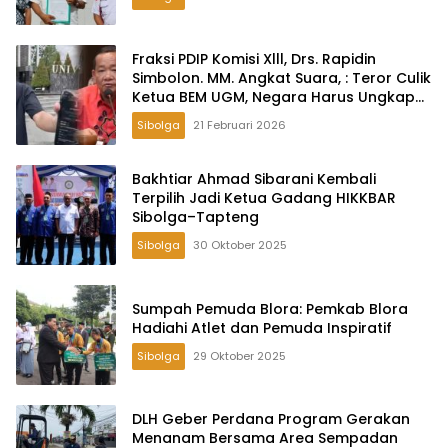
Fraksi PDIP Komisi Xlll, Drs. Rapidin
Simbolon. MM. Angkat Suara, : Teror Culik
Ketua BEM UGM, Negara Harus Ungkap
Tak Cukup Hanya Klarifikasi
Sibolga
21 Februari 2026
Bakhtiar Ahmad Sibarani Kembali
Terpilih Jadi Ketua Gadang HIKKBAR
Sibolga–Tapteng
Sibolga
30 Oktober 2025
Sumpah Pemuda Blora: Pemkab Blora
Hadiahi Atlet dan Pemuda Inspiratif
Sibolga
29 Oktober 2025
DLH Geber Perdana Program Gerakan
Menanam Bersama Area Sempadan