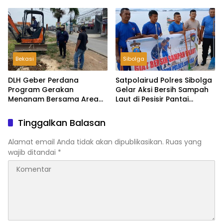
Tapteng
Bekasi
Sibolga
DLH Geber Perdana
Satpolairud Polres Sibolga
Program Gerakan
Gelar Aksi Bersih Sampah
Menanam Bersama Area
Laut di Pesisir Pantai
Sempadan Sungai Ex Bangli
Pendaratan Sarudik
Tinggalkan Balasan
Alamat email Anda tidak akan dipublikasikan.
Ruas yang
wajib ditandai
*