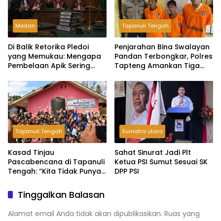
Medan
Tapanuli Tengah
Di Balik Retorika Pledoi
Penjarahan Bina Swalayan
yang Memukau: Mengapa
Pandan Terbongkar, Polres
Pembelaan Apik Sering
Tapteng Amankan Tiga
Gagal di Hadapan Hakim?
Pelaku
Tapanuli Tengah
Sumatra utara
Kasad Tinjau
Sahat Sinurat Jadi Plt
Pascabencana di Tapanuli
Ketua PSI Sumut Sesuai SK
Tengah: “Kita Tidak Punya
DPP PSI
Pilihan Selain Kerja Keras”
Tinggalkan Balasan
Alamat email Anda tidak akan dipublikasikan.
Ruas yang