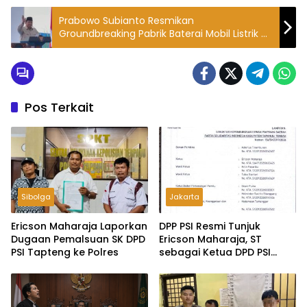
Prabowo Subianto Resmikan
Groundbreaking Pabrik Baterai Mobil Listrik di
Karawang
Pos Terkait
Sibolga
Jakarta
Ericson Maharaja Laporkan
DPP PSI Resmi Tunjuk
Dugaan Pemalsuan SK DPD
Ericson Maharaja, ST
PSI Tapteng ke Polres
sebagai Ketua DPD PSI
Tapanuli Tengah