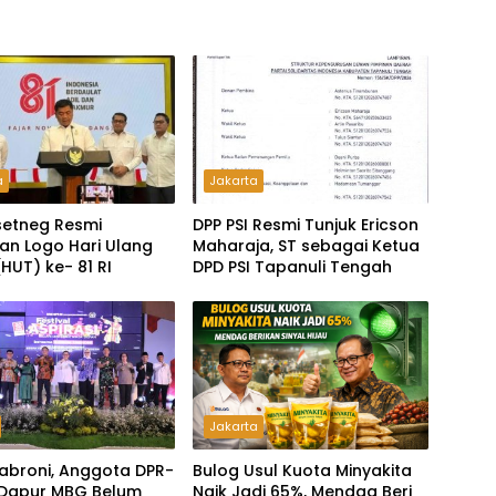
a
Jakarta
etneg Resmi
DPP PSI Resmi Tunjuk Ericson
n Logo Hari Ulang
Maharaja, ST sebagai Ketua
HUT) ke- 81 RI
DPD PSI Tapanuli Tengah
Jakarta
abroni, Anggota DPR-
Bulog Usul Kuota Minyakita
a Dapur MBG Belum
Naik Jadi 65%, Mendag Beri