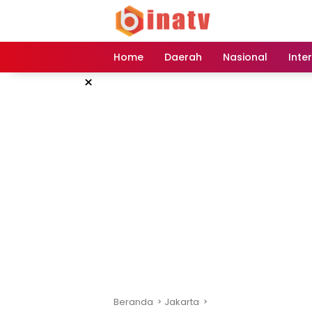
Langsung
ke
konten
Home
Daerah
Nasional
Inte
×
Beranda
Jakarta