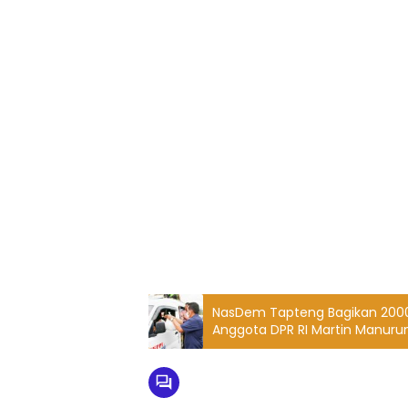
NasDem Tapteng Bagikan 2000
Anggota DPR RI Martin Manuru