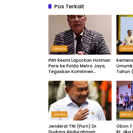
Pos Terkait
Jakarta
Jakart
PWI Resmi Laporkan Hotman
Kemens
Paris ke Polda Metro Jaya,
Umumka
Tegaskan Komitmen
Tahun (
Melindungi Martabat
Wartawan
Jakarta
Bekasi
Jenderal TNI (Purn) Dr.
Obon T
Dudung Abdurahman.
RI: Jik