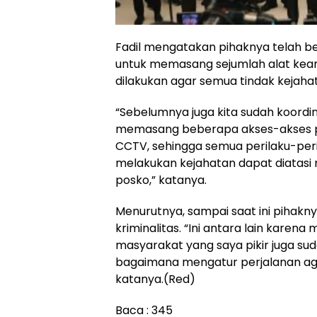
Fadil mengatakan pihaknya telah be
untuk memasang sejumlah alat keama
dilakukan agar semua tindak kejaha
“Sebelumnya juga kita sudah koordi
memasang beberapa akses-akses pi
CCTV, sehingga semua perilaku-peri
melakukan kejahatan dapat diatasi m
posko,” katanya.
Menurutnya, sampai saat ini pihak
kriminalitas. “Ini antara lain karen
masyarakat yang saya pikir juga su
bagaimana mengatur perjalanan a
katanya.(Red)
Baca :
345