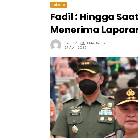
Jakarta
Fadil : Hingga Saa
Menerima Laporan
Bina TV
1 Min Baca
27 April 2022