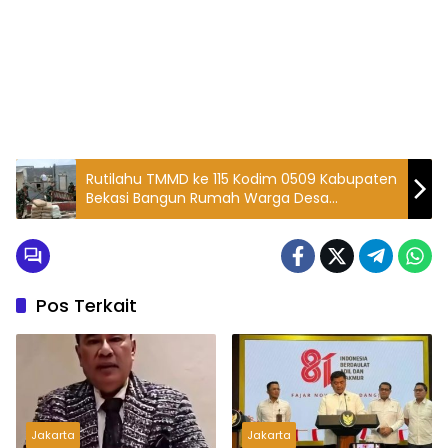
Rutilahu TMMD ke 115 Kodim 0509 Kabupaten
Bekasi Bangun Rumah Warga Desa
Kertajaya
Pos Terkait
Jakarta
Jakarta