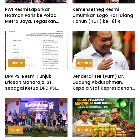
PWI Resmi Laporkan
Kemensetneg Resmi
Hotman Paris ke Polda
Umumkan Logo Hari Ulang
Metro Jaya, Tegaskan
Tahun (HUT) ke- 81 RI
Komitmen Melindungi
Martabat Wartawan
Jakarta
Jakarta
DPP PSI Resmi Tunjuk
Jenderal TNI (Purn) Dr.
Ericson Maharaja, ST
Dudung Abdurahman.
sebagai Ketua DPD PSI
Kepala Staf Kepresidenan
Tapanuli Tengah
Ultimatum Pelaksanaan
MBG: Tak Sesuai Aturan di
Lapangan, Akan Dibabat
Bekasi
Jakarta