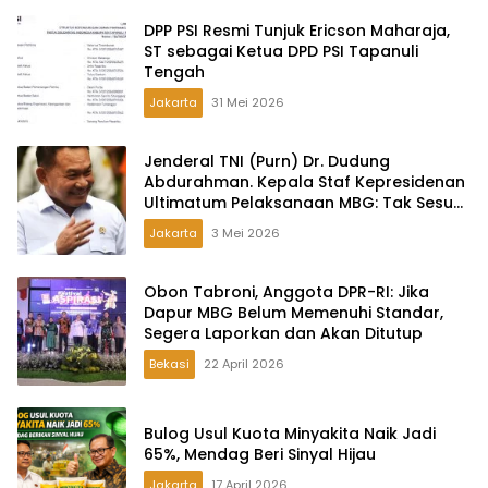
DPP PSI Resmi Tunjuk Ericson Maharaja,
ST sebagai Ketua DPD PSI Tapanuli
Tengah
Jakarta
31 Mei 2026
Jenderal TNI (Purn) Dr. Dudung
Abdurahman. Kepala Staf Kepresidenan
Ultimatum Pelaksanaan MBG: Tak Sesuai
Aturan di Lapangan, Akan Dibabat
Jakarta
3 Mei 2026
Obon Tabroni, Anggota DPR-RI: Jika
Dapur MBG Belum Memenuhi Standar,
Segera Laporkan dan Akan Ditutup
Bekasi
22 April 2026
Bulog Usul Kuota Minyakita Naik Jadi
65%, Mendag Beri Sinyal Hijau
Jakarta
17 April 2026