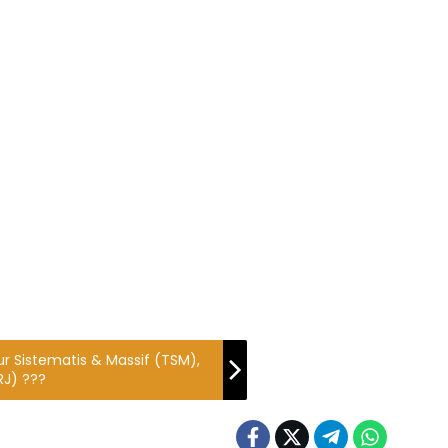
r Sistematis & Massif (TSM),
RJ) ???