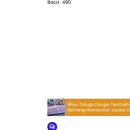
Baca :
490
Wow, Diduga Korupsi Terstruktu
Berharap Restorative Justice (