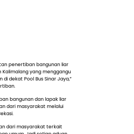
atan penertiban bangunan liar
an Kalimalang yang menggangu
i dekat Pool Bus Sinar Jaya,”
rtiban.
an bangunan dan lapak liar
an dari masyarakat melalui
ekasi.
an dari masyarakat terkait
ban umum. Jadi setiap aduan