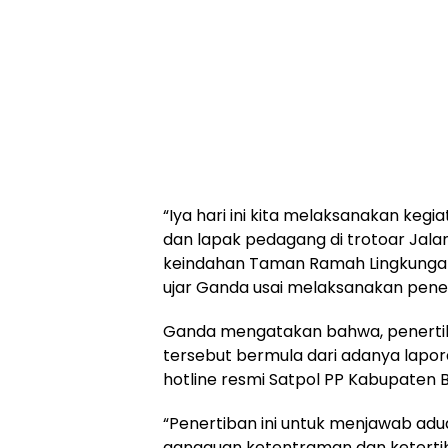
“Iya hari ini kita melaksanakan kegi
dan lapak pedagang di trotoar Jal
keindahan Taman Ramah Lingkungan d
ujar Ganda usai melaksanakan pene
Ganda mengatakan bahwa, penertib
tersebut bermula dari adanya lapor
hotline resmi Satpol PP Kabupaten B
“Penertiban ini untuk menjawab adu
gangguan ketentraman dan keterti