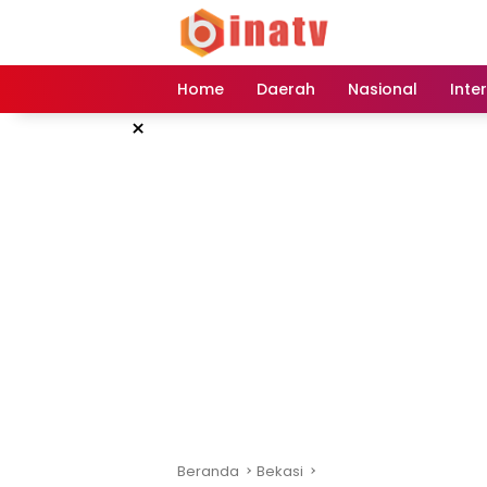
Langsung
ke
konten
Home
Daerah
Nasional
Inte
×
Beranda
Bekasi