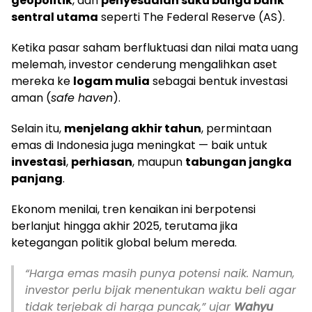
geopolitik
, dan
penyesuaian suku bunga bank
sentral utama
seperti The Federal Reserve (AS).
Ketika pasar saham berfluktuasi dan nilai mata uang
melemah, investor cenderung mengalihkan aset
mereka ke
logam mulia
sebagai bentuk investasi
aman (
safe haven
).
Selain itu,
menjelang akhir tahun
, permintaan
emas di Indonesia juga meningkat — baik untuk
investasi
,
perhiasan
, maupun
tabungan jangka
panjang
.
Ekonom menilai, tren kenaikan ini berpotensi
berlanjut hingga akhir 2025, terutama jika
ketegangan politik global belum mereda.
“Harga emas masih punya potensi naik. Namun,
investor perlu bijak menentukan waktu beli agar
tidak terjebak di harga puncak,” ujar
Wahyu