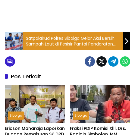
Satpolairud Polres Sibolga Gelar Aksi Bersih
Sampah Laut di Pesisir Pantai Pendaratan
Sarudik
Pos Terkait
Sibolga
Sibolga
Ericson Maharaja Laporkan
Fraksi PDIP Komisi Xlll, Drs.
Dugaan Pemalsuan SK DPD
Rapidin Simbolon. MM.