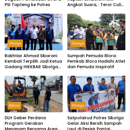
PSI Tapteng ke Polres
Angkat Suara, : Teror Culik
Ketua BEM UGM, Negara
Harus Ungkap Tak Cukup
Hanya Klarifikasi
Sibolga
Sibolga
Bakhtiar Ahmad Sibarani
Sumpah Pemuda Blora:
Kembali Terpilih Jadi Ketua
Pemkab Blora Hadiahi Atlet
Gadang HIKKBAR Sibolga–
dan Pemuda Inspiratif
Tapteng
Bekasi
Sibolga
DLH Geber Perdana
Satpolairud Polres Sibolga
Program Gerakan
Gelar Aksi Bersih Sampah
Menanam Bersama Area
Laut di Pesisir Pantai